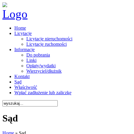
Home
Licytacje
Licytacje nieruchomości
Licytacje ruchomości
Informacje
Do pobrania
Linki
Opłaty/wydatki
Wierzyciel/dłużnik
Kontakt
Sąd
Właściwość
Wpłać zadłużenie lub zaliczkę
Sąd
Home
» Sąd