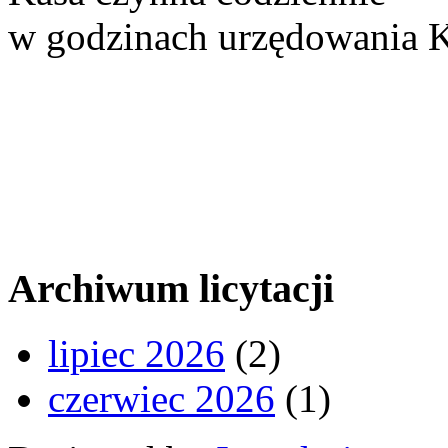
w godzinach urzędowania K
UWAGA!
Od 1 października 2015 komorn
Faktury VAT wydawane są upra
komornika.
Archiwum licytacji
lipiec 2026
(2)
czerwiec 2026
(1)